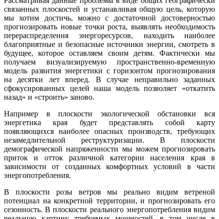
Рассматривая данные проблемы в виде общих географически
связанных плоскостей и устанавливая общую цель, которую
мы хотим достичь, можно с достаточной достоверностью
прогнозировать новые точки роста, выявлять необходимость
перераспределения энергоресурсов, находить наиболее
благоприятные и безопасные источники энергии, смотреть в
будущее, которое оставляем своим детям. Фактически мы
получаем визуализируемую пространственно-временную
модель развития энергетики с горизонтом прогнозирования
на десятки лет вперед. В случае неправильно заданных
сфокусированных целей наша модель позволяет «откатить
назад» и «строить» заново.
Например в плоскости экологической обстановки вся
энергетика края будет представлять собой карту
появляющихся наиболее опасных производств, требующих
незамедлительной реструктуризации. В плоскости
демографической напряженности мы можем прогнозировать
приток и отток различной категории населения края в
зависимости от созданных комфортных условий в части
энергопотребления.
В плоскости розы ветров мы реально видим ветреной
потенциал на конкретной территории, и прогнозировать его
сезонность. В плоскости реального энергопотребления видим
реальную картину требуемых мощностей, в том числе в