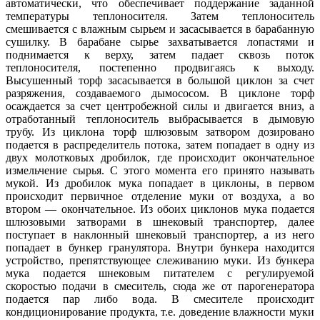
автоматически, что обеспечивает поддержание заданной
температуры теплоносителя. Затем теплоноситель
смешивается с влажным сырьем и засасывается в барабанную
сушилку. В барабане сырье захватывается лопастями и
поднимается к верху, затем падает сквозь поток
теплоносителя, постепенно продвигаясь к выходу.
Высушенный торф засасывается в большой циклон за счет
разряжения, создаваемого дымососом. В циклоне торф
осаждается за счет центробежной силы и двигается вниз, а
отработанный теплоноситель выбрасывается в дымовую
трубу. Из циклона торф шлюзовым затвором дозировано
подается в распределитель потока, затем попадает в одну из
двух молотковых дробилок, где происходит окончательное
измельчение сырья. С этого момента его принято называть
мукой. Из дробилок мука попадает в циклоны, в первом
происходит первичное отделение муки от воздуха, а во
втором — окончательное. Из обоих циклонов мука подается
шлюзовыми затворами в шнековый транспортер, далее
поступает в наклонный шнековый транспортер, а из него
попадает в бункер гранулятора. Внутри бункера находится
устройство, препятствующее слеживанию муки. Из бункера
мука подается шнековым питателем с регулируемой
скоростью подачи в смеситель, сюда же от парогенератора
подается пар либо вода. В смесителе происходит
кондиционирование продукта, т.е. доведение влажности муки