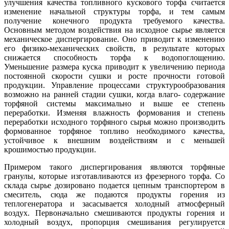
улучшения качества топливного кускового торфа считается
изменение начальной структуры торфа, и тем самым
получение конечного продукта требуемого качества.
Основным методом воздействия на исходное сырье является
механическое диспергирование. Оно приводит к изменению
его физико-механических свойств, в результате которых
снижается способность торфа к водопоглощению.
Уменьшение размера куска приводит к увеличению периода
постоянной скорости сушки и росте прочности готовой
продукции. Управление процессами структурообразования
возможно на ранней стадии сушки, когда влаго- содержание
торфяной системы максимально и выше ее степень
переработки. Изменяя влажность формования и степень
переработки исходного торфяного сырья можно производить
формованное торфяное топливо необходимого качества,
устойчивое к внешним воздействиям и с меньшей
крошимостью продукции.
Примером такого диспергирования являются торфяные
гранулы, которые изготавливаются из фрезерного торфа. Со
склада сырье дозировано подается цепным транспортером в
смеситель, сюда же подаются продукты горения из
теплогенератора и засасывается холодный атмосферный
воздух. Первоначально смешиваются продукты горения и
холодный воздух, пропорция смешивания регулируется