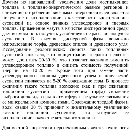
Другим из направлений увеличения доли местныхвидов
топлива в топливно-энергетическом балансе регионов и
снижения потребления ввозимых энергоносителей является
получение и использование в качестве котельного топлива
суспензий на основе жидких углеводородов и твердых
топлив. Применение мазута в качестве дисперсионной среды
дает возможность получить устойчивую, не расслаивающуюся
суспензию. В качестве дисперсной фазы возможно
использование торфа, древесных опилок и древесного угля.
Исследование реологических свойств таких топливных
суспензий показало, что концентрация твердого вещества
может достигать 20-30 %, что позволит частично заменить
углеводородное топливо и снизить стоимость полученной
энергии на 10-20 %. Кроме того при замене части
углеводородного топлива древесным углем в получаемой
суспензии снижается на 5-20 % содержание серы. В процессе
сжигания такого топлива возможно (как и при сжигании
топливной суспензии с применением торфа) снижение
выброса диоксида серы в атмосферу в результате связывания
ее минеральными компонентами. Содержание твердой фазы и
воды свыше 30 % приводит к значительному увеличению
вязкости топливной суспензии, что затрудняет ее
использование в качестве котельного топлива.
Для местной энергетики перспективным является технология