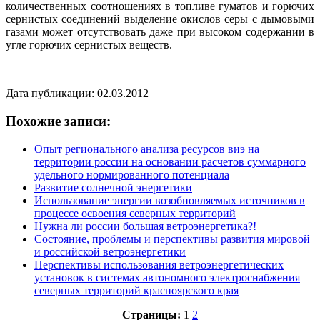
количественных соотношениях в топливе гуматов и горючих
сернистых соединений выделение окислов серы с дымовыми
газами может отсутствовать даже при высоком содержании в
угле горючих сернистых веществ.
Дата публикации: 02.03.2012
Похожие записи:
Опыт регионального анализа ресурсов виэ на
территории россии на основании расчетов суммарного
удельного нормированного потенциала
Развитие солнечной энергетики
Использование энергии возобновляемых источников в
процессе освоения северных территорий
Нужна ли россии большая ветроэнергетика?!
Состояние, проблемы и перспективы развития мировой
и российской ветроэнергетики
Перспективы использования ветроэнергетических
установок в системах автономного электроснабжения
северных территорий красноярского края
Страницы:
1
2