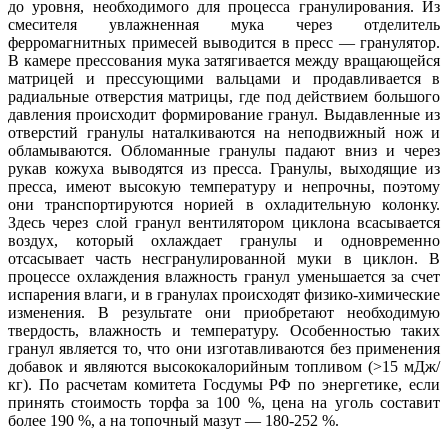
до уровня, необходимого для процесса гранулирования. Из
смесителя увлажненная мука через отделитель
ферромагнитных примесей выводится в пресс — гранулятор.
В камере прессования мука затягивается между вращающейся
матрицей и прессующими вальцами и продавливается в
радиальные отверстия матрицы, где под действием большого
давления происходит формирование гранул. Выдавленные из
отверстий гранулы наталкиваются на неподвижный нож и
обламываются. Обломанные гранулы падают вниз и через
рукав кожуха выводятся из пресса. Гранулы, выходящие из
пресса, имеют высокую температуру и непрочны, поэтому
они транспортируются норией в охладительную колонку.
Здесь через слой гранул вентилятором циклона всасывается
воздух, который охлаждает гранулы и одновременно
отсасывает часть несгранулированной муки в циклон. В
процессе охлаждения влажность гранул уменьшается за счет
испарения влаги, и в гранулах происходят физико-химические
изменения. В результате они приобретают необходимую
твердость, влажность и температуру. Особенностью таких
гранул является то, что они изготавливаются без применения
добавок и являются высокока­лорийным топливом (>15 мДж/
кг). По расчетам комитета Госдумы РФ по энергетике, если
принять стоимость торфа за 100 %, цена на уголь составит
более 190 %, а на топочный мазут — 180-252 %.