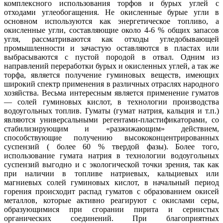
комплексного использования торфов и бурых углей с
отходами углеобогащения. Не окисленные бурые угли в
основном используются как энергетическое топливо, а
окисленные угли, составляющие около 4-6 % общих запасов
угля, рассматриваются как отходы угледобывающей
промышленности и зачастую оставляются в пластах или
выбрасываются с пустой породой в отвал. Одним из
направлений переработки бурых и окисленных углей, а так же
торфа, является получение гуминовых веществ, имеющих
широкий спектр применения в различных отраслях народного
хозяйства. Весьма интересным является применение гуматов
— солей гуминовых кислот, в технологии производства
водоугольных топлив. Гуматы (гумат натрия, кальция и т.п.)
являются универсальными регентами-пластификаторами, со
стабилизирующим и «разжижающим» действием,
способствующие получению высококонцентрированных
суспензий ( более 60 % твердой фазы). Более того,
использование гумата натрия в технологии водоугольных
суспензий выгодно и с экологической точки зрения, так как
при наличии в топливе натриевых, кальциевых или
магниевых солей гуминовых кислот, в начальный период
горения происходит распад гуматов с образованием окисей
металлов, которые активно реагируют с окислами серы,
образующимися при сгорании пирита и сернистых
органических соединений. При благоприятных