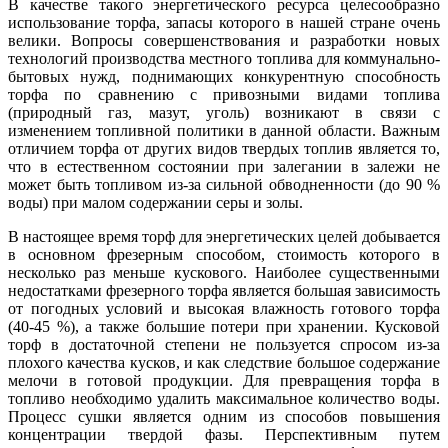
В качестве такого энергетического ресурса целесообразно
использование торфа, запасы которого в нашей стране очень
велики. Вопросы совершенствования и разработки новых
технологий производства местного топлива для коммунально-
бытовых нужд, поднимающих конкурентную способность
торфа по сравнению с привозными видами топлива
(природный газ, мазут, уголь) возникают в связи с
изменением топливной политики в данной области. Важным
отличием торфа от других видов твердых топлив является то,
что в естественном состоянии при залегании в залежи не
может быть топливом из-за сильной обводненности (до 90 %
воды) при малом содержании серы и золы.
В настоящее время торф для энергетических целей добывается
в основном фрезерным способом, стоимость которого в
несколько раз меньше кускового. Наиболее существенными
недостатками фрезерного торфа является большая зависимость
от погодных условий и высокая влажность готового торфа
(40-45 %), а также большие потери при хранении. Кусковой
торф в достаточной степени не пользуется спросом из-за
плохого качества кусков, и как следствие большое содержание
мелочи в готовой продукции. Для превращения торфа в
топливо необходимо удалить максимальное количество воды.
Процесс сушки является одним из способов повышения
концентрации твердой фазы. Перспективным путем