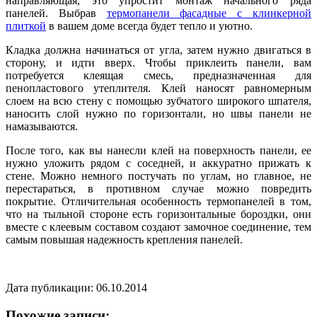
направляющая, это упростит монтаж начального ряда
панелей. Выбрав
термопанели фасадные с клинкерной
плиткой
в вашем доме всегда будет тепло и уютно.
Кладка должна начинаться от угла, затем нужно двигаться в
сторону, и идти вверх. Чтобы приклеить панели, вам
потребуется клеящая смесь, предназначенная для
пенопластового утеплителя. Клей наносят равномерным
слоем на всю стену с помощью зубчатого широкого шпателя,
наносить слой нужно по горизонтали, но швы панели не
намазываются.
После того, как вы нанесли клей на поверхность панели, ее
нужно уложить рядом с соседней, и аккуратно прижать к
стене. Можно немного постучать по углам, но главное, не
перестараться, в противном случае можно повредить
покрытие. Отличительная особенность термопанелей в том,
что на тыльной стороне есть горизонтальные бороздки, они
вместе с клеевым составом создают замочное соединение, тем
самым повышая надежность крепления панелей.
Дата публикации: 06.10.2014
Похожие записи: