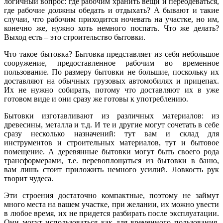
логичный вопрос: где рабочим хранить вещи и переодеваться,
где рабочие должны обедать и отдыхать? А бывают и такие
случаи, что рабочим приходится ночевать на участке, но им,
конечно же, нужно хоть немного поспать. Что же делать?
Выход есть – это строительство бытовки.
Что такое бытовка? Бытовка представляет из себя небольшое
сооружение, предоставленное рабочим во временное
пользование. По размеру бытовки не большие, поскольку их
доставляют на обычных грузовых автомобилях и прицепах.
Их не нужно собирать, потому что доставляют их в уже
готовом виде и они сразу же готовы к употреблению.
Бытовки изготавливают из различных материалов: из
древесины, металла и т.д. И те и другие могут сочетать в себе
сразу несколько назначений: тут вам и склад для
инструментов и строительных материалов, тут и бытовое
помещение. А деревянные бытовки могут быть своего рода
трансформерами, т.е. перевоплощаться из бытовки в баню,
вам лишь стоит приложить немного усилий. Ловкость рук
творит чудеса.
Эти строения достаточно компактные, поэтому не займут
много места на вашем участке, при желании, их можно увести
в любое время, их не придется разбирать после эксплуатации.
Они могут использоваться как для временного пользования,