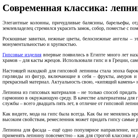
Современная классика: лепни
Элегантные колонны, причудливые балясины, барельефы, отд
землевладелец стремился украсить замок, собор, поместье с п
Роскошные завитки, нежные цветы, белоснежные ангелы – э
монументальностью и хрупкостью.
Гипсовые изделия
впервые появились в Египте много лет наза
храмов – для касты жрецов. Использовали гипс и в Греции, са
Настоящей находкой для гипсовой лепнины стала эпоха баро
гирлянды из фигур, включающие в себя – фрукты, амуров и
прекрасный материал. Актуальность свою, «кипящий камень» не
Лепнина из гипсовых материалов – не только способ придать
гармонию в окружающую среду. В качестве альтернативы для 
службы – всего двадцать пять лет, в отличие от гипсовой лепн
Как видите, мода на гипс была всегда. Как бы не менялись в
высоким свойствам, ремесленник может придать гипсу самые р
Лепнина для фасада – ещё одно популярное направление, исп
применять лепнину повсеместно – как для строгой классики и д