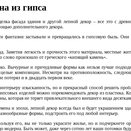
на из гипса
елка фасада здания и другой лепной декор – все это с древ
омощью дополнительного декора.
ти фантазии застывали и превращались в гипсовую быль. Они 
д. Заметив легкость и прочность этого материала, местные жи
мо слово произошло от греческого «кипящий камень».
кко. Вычурные и причудливые формы как нельзя лучше подходят
 целые композиции. Несмотря на противоположность, следующ
 потерял и в двадцать первом веке.
 интерьеру изысканность, но и прекрасный способ решить про
гипсовых изделий можно порекомендовать декор из пластика. Ко
ины, которая не теряет привлекательного внешнего вида десяткам
ремена и эпохи, лепной декор всегда был и будет украшением зд
азнообразные формы, подстроить его под любой интерьер.
ользуя его, вы не только украсите жилье, но и подчеркнете 
о модерна. Быть может, даже через сотню лет ваши потомки буду