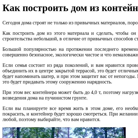
Как построить дом из контей
Сегодня дома строят не только из привычных материалов, поро
Как построить дом из этого материала и сделать, чтобы о
строительства небольшой, в отличие от привычных способов с
Большой популярностью на протяжении последнего времени
совершенно безопасное, экологически чистое и что немаловажно
Если семья состоит из ряда поколений, и вам нравится пров
объединить их в центре закрытой террасой, это будет отличн
будет напоминать шатер, и при этом защитит вас от непогоды
это будет придавать этому сооружению нарядность.
При этом вес контейнера может быть до 4,0 т, поэтому нагру
возведения дома на пучинистом грунте.
Если вы планируете все время жить в этом доме, его необх
покрасить, и контейнер будет хорошо смотреться. При желани
любой, поэтому выбирайте, что вам нравится.