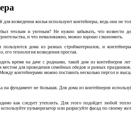
нера
й для возведения жилья используют контейнеры, ведь они не тол
н был теплым и уютным? Не нужно забывать, что возвести д
троительства, и что немаловажно, можно хорошо сэкономить.
 пользуются дома из разных стройматериалов, и контейнеры
, его технология возведения простая.
одить время на даче с родными, такой дом из контейнеров лег
ым местом для проведения семейных обедов и разных праздников.
. Между контейнерами можно поставить несколько пергол и высад
зка на фундамент не большая. Для дома из контейнеров использ
одимо как следует утеплить. Для этого подойдет любой тепл
и используйте пульверизатор или разрисуйте фасад по своему же