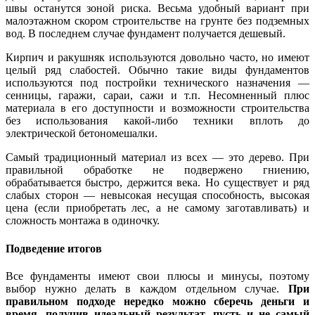
швы останутся зоной риска. Весьма удобный вариант при
малоэтажном скором строительстве на грунте без подземных
вод. В последнем случае фундамент получается дешевый.
Кирпич и ракушняк используются довольно часто, но имеют
целый ряд слабостей. Обычно такие виды фундаментов
используются под постройки технического назначения —
сенницы, гаражи, сараи, сажи и т.п. Несомненный плюс
материала в его доступности и возможности строительства
без использования какой-либо техники вплоть до
электрической бетономешалки.
Самый традиционный материал из всех — это дерево. При
правильной обработке не подвержено гниению,
обрабатывается быстро, держится века. Но существует и ряд
слабых сторон — невысокая несущая способность, высокая
цена (если приобретать лес, а не самому заготавливать) и
сложность монтажа в одиночку.
Подведение итогов
Все фундаменты имеют свои плюсы и минусы, поэтому
выбор нужно делать в каждом отдельном случае.
При
правильном подходе нередко можно сберечь деньги и
время, получив идеальный результат, пусть и не самый