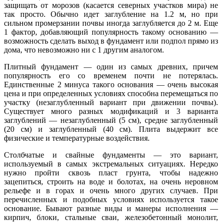
защищать от морозов (касается северных участков мира) не
так просто. Обычно идет заглубление на 1.2 м, но при
сильном промерзании почвы иногда заглубляется до 2 м. Еще
1 фактор, добавляющий популярность такому основанию —
возможность сделать выход в фундамент или подпол прямо из
дома, что невозможно ни с 1 другим аналогом.
Плитный фундамент — один из самых древних, причем
популярность его со временем почти не потерялась.
Единственные 2 минуса такого основания — очень высокая
цена и при определенных условиях способна перемещаться по
участку (незаглубленный вариант при движении почвы).
Существует много разных модификаций и 3 варианта
заглублений — незаглубленный (5 см), средне заглубленный
(20 см) и заглубленный (40 см). Плита выдержит все
физические и температурные воздействия.
Столбчатые и свайные фундаменты — это вариант,
используемый в самых экстремальных ситуациях. Нередко
нужно пройти сквозь пласт грунта, чтобы надежно
зацепиться, строить на воде и болотах, на очень неровном
рельефе и в горах и очень много других случаев. При
перечисленных и подобных условиях используется такое
основание. Бывают разные виды и манеры исполнения —
кирпич, блоки, стальные сваи, железобетонный монолит,