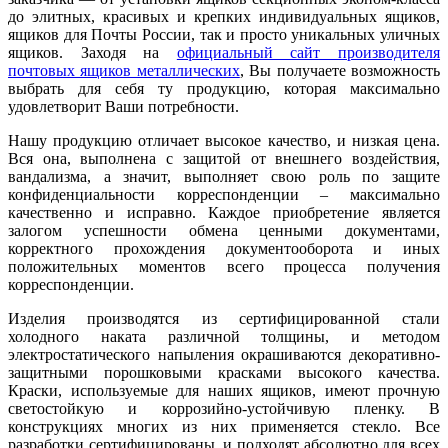
до элитных, красивых и крепких индивидуальных ящиков,
ящиков для Почты России, так и просто уникальных уличных
ящиков. Заходя на
официальный сайт производителя
почтовых ящиков металлических
, Вы получаете возможность
выбрать для себя ту продукцию, которая максимально
удовлетворит Ваши потребности.
Нашу продукцию отличает высокое качество, и низкая цена.
Вся она, выполнена с защитой от внешнего воздействия,
вандализма, а значит, выполняет свою роль по защите
конфиденциальности корреспонденции – максимально
качественно и исправно. Каждое приобретение является
залогом успешности обмена ценными документами,
корректного прохождения документооборота и иных
положительных моментов всего процесса получения
корреспонденции.
Изделия производятся из сертифицированной стали
холодного наката различной толщины, и методом
электростатического напыления окрашиваются декоративно-
защитными порошковыми красками высокого качества.
Краски, используемые для наших ящиков, имеют прочную
светостойкую и коррозийно-устойчивую пленку. В
конструкциях многих из них применяется стекло. Все
разработки сертифицированы, и подходят абсолютно для всех