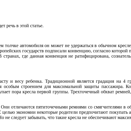
т речь в этой статье.
м толчке автомобиля он может не удержаться в обычном кресле. 
ропейских государств подписали конвенцию, согласно которой пе
В странах, где данная конвенция не ратифицирована, сознател
асту и весу ребенка. Традиционной является градация на 4 г
ся особым строением для максимальной защиты пассажира. Ко
тупает пора кресла первой группы. Трехточечный обхват ремне
. Они отличаются пятиточечными ремнями со смягчителями в об
целью экономии некоторые родители предпочитают покупать ав
 Но не следует забывать, что такие кресла не обеспечивают макс