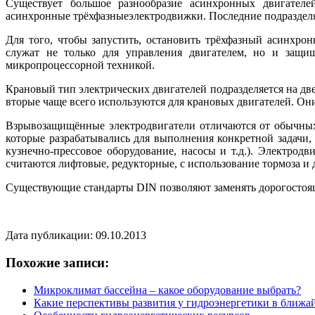
Существует большое разнообразие асинхронных двигателе
асинхронные трёхфазныеэлектродвижки. Последние подразделя
Для того, чтобы запустить, остановить трёхфазный асинхро
служат не только для управления двигателем, но и защищ
микропроцессорной техникой.
Крановый тип электрических двигателей подразделяется на дв
вторые чаще всего используются для крановых двигателей. Он
Взрывозащищённые электродвигатели отличаются от обычных
которые разрабатывались для выполнения конкретной задачи
кузнечно-прессовое оборудование, насосы и т.д.). Электрод
считаются лифтовые, редукторные, с использование тормоза и 
Существующие стандарты DIN позволяют заменять дорогостоящ
Дата публикации: 09.10.2013
Похожие записи:
Микроклимат бассейна – какое оборудование выбрать?
Какие перспективы развития у гидроэнергетики в ближа