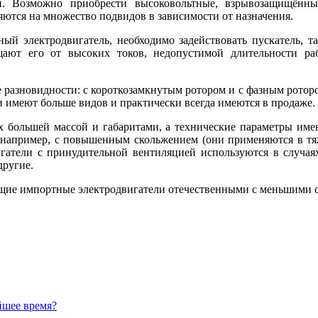
й. Возможно приобрести высоковольтные, взрывозащищённ
ются на множество подвидов в зависимости от назначения.
нный электродвигатель, необходимо задействовать пускатель,
ают его от высоких токов, недопустимой длительности ра
е разновидности: с короткозамкнутым ротором и с фазным роторо
и имеют больше видов и практически всегда имеются в продаже.
 большей массой и габаритами, а технические параметры имею
, например, с повышенным скольжением (они применяются в т
вигатели с принудительной вентиляцией используются в случа
другие.
ие импортные электродвигатели отечественными с меньшими ср
йшее время?