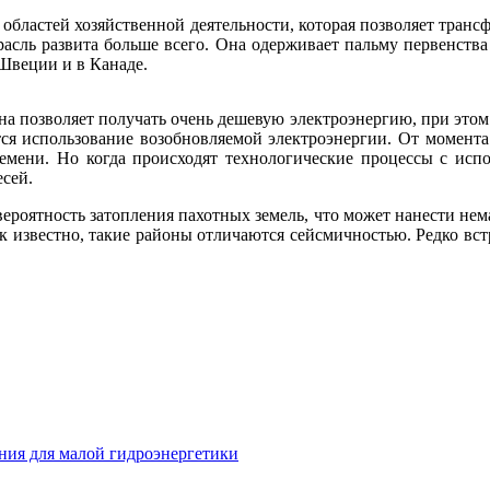
 областей хозяйственной деятельности, которая позволяет тра
трасль развита больше всего. Она одерживает пальму первенства
 Швеции и в Канаде.
Она позволяет получать очень дешевую электроэнергию, при это
ся использование возобновляемой электроэнергии. От момента 
емени. Но когда происходят технологические процессы с испо
сей.
ероятность затопления пахотных земель, что может нанести нема
 как известно, такие районы отличаются сейсмичностью. Редко
ния для малой гидроэнергетики