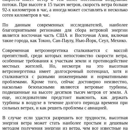
потоки. При высоте в 15 тысяч метров, скорость ветра больше
92-х километров в час, а иногда может составлять и несколько
сотен километров в час.
По данным современных исследователей, наиболее
благоприятными регионами для сбора ветровой энергии
является восточная часть США и Восточная Азия, включая
такие города, как Токио, Сан-Паулу, Нью-Йорк, Сеул, Мехико.
Современная ветроэнергетика сталкивается с массой
препятствий, среди которых непостоянство скорости ветра,
особенные требования к участкам земли и противодействие
местных жителей. Но, несмотря на это высотная
ветроэнергетика имеет долгосрочный потенциал, хотя и
сталкивается с разными инженерными и нормативными
проблемами. Кроме того, сейчас достоверно неизвестно,
насколько безопасными являются ветровые турбины,
подвешенные на высоте десятков тысяч метров от земли. А
еще, исследователям предстоит выяснить, как держать
турбины в воздухе в течение долгого периода времени при
сильных ветрах, и как решить проблемы с авиацией.
В случае если удастся разрешить все трудности, высотная
энергия ветра может стать наиболее простым и дешевым
методом получения энергии из ветра, чем все известные на