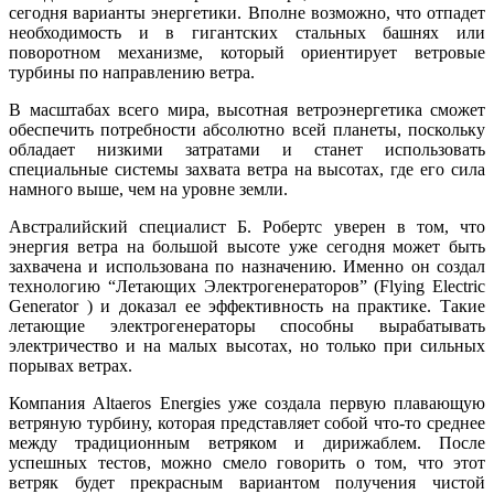
сегодня варианты энергетики. Вполне возможно, что отпадет
необходимость и в гигантских стальных башнях или
поворотном механизме, который ориентирует ветровые
турбины по направлению ветра.
В масштабах всего мира, высотная ветроэнергетика сможет
обеспечить потребности абсолютно всей планеты, поскольку
обладает низкими затратами и станет использовать
специальные системы захвата ветра на высотах, где его сила
намного выше, чем на уровне земли.
Австралийский специалист Б. Робертс уверен в том, что
энергия ветра на большой высоте уже сегодня может быть
захвачена и использована по назначению. Именно он создал
технологию “Летающих Электрогенераторов” (Flying Electric
Generator ) и доказал ее эффективность на практике. Такие
летающие электрогенераторы способны вырабатывать
электричество и на малых высотах, но только при сильных
порывах ветрах.
Компания Altaeros Energies уже создала первую плавающую
ветряную турбину, которая представляет собой что-то среднее
между традиционным ветряком и дирижаблем. После
успешных тестов, можно смело говорить о том, что этот
ветряк будет прекрасным вариантом получения чистой