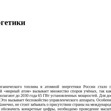
ргетики
рганического топлива в атомной энергетики России стало 
ый «мирный атом» вызывает множество споров учёных, так как
лагают до 2030 года 65 ГВт установленных мощностей. Для дост
Это вызывает беспокойство управленческого аппарата. Особенно,
онечно, не стоит забывать о присутствии страны на международ
ы обозначить конкретные цифры, необходимо проведение масшта