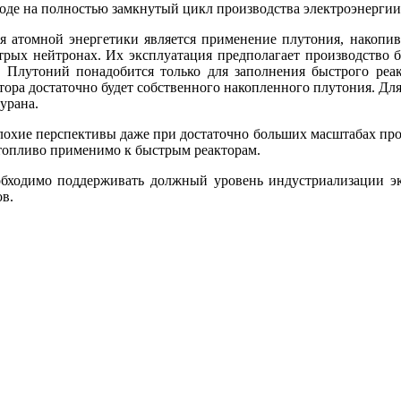
оде на полностью замкнутый цикл производства электроэнергии,
й энергетики является применение плутония, накопившего
трых нейтронах. Их эксплуатация предполагает производство б
. Плутоний понадобится только для заполнения быстрого реа
ора достаточно будет собственного накопленного плутония. Для 
урана.
ие перспективы даже при достаточно больших масштабах произ
 топливо применимо к быстрым реакторам.
обходимо поддерживать должный уровень индустриализации э
ов.