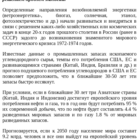
Определенные направления возобновляемой энергетики
(ветроэнергетика-, биогаз, солнечная, этанол,
фотоэлектричество и др.) начали развиваться и внедряться в
связи с решением каких-либо хозяйственных или космических
задач в конце 20-х годов прошлого столетия в России (ранее в
СССР) задолго до возникновения знаменитого мирового
энергетического кризиса 1972-1974 годов.
Известные данные о промышленных запасах ископаемого
углеводородного сырья, темпы его потребления США, ЕС и
развивающимися странами (Китай, Индия, Бразилия и др.) и
прогноз подушевого потребления углеводородов в США и ЕС
позволяет предположить, что в ближайшие 30-50 лет эти
запасы быстро иссякнут.
При условии, если в ближайшие 30 лет три Азиатские страны
(Китай, Индия и Индонезия) достигнут европейского уровня
потребления нефти и газа, то в год они будут потреблять 95 %
их современной добычи, что по нефти будет составлять 4.4 %
разведенных мировых запасов и по газу 1.8 % от мировых
разведанных запасов.
Прогнозируется, если к 2050 году население мира составит
9.2 млрд. человек и все они выйдут на европейский уровень