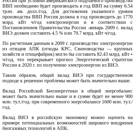
России при условии американского подушевого производства
ВВП необходимо будет производить в год ВВП на сумму 6.54
трлн. ам. долл./год. Для достижения указанного уровня
производства ВВП Россия должна в год производить до 1770
млрд. кВт ч/год электроэнергии и в соответствии с
Постановлением Правительства России -январь 2009 г. вклад
ВИЭ должен составить 4.5 % или 79.7 млрд. кВт ч/год.
По расчетным данным в 2009 г. производство электроэнергии
из отходов АПК (отходы КРС, Свиноводства — крупных
хозяйств и птицефабрик) могло бы составить 82.43 млрд. кВт •
ч/год, что перекрывает прогноз Энергетической стратегии
России к 2020 г. по получению электроэнергии из ВИЭ.
Таким образом, общий вклад ВИЭ при государственном
подходе к решению проблемы может быть значительно выше.
Вклад Российской Биоэнергетики в общий энергобаланс
может быть значительно выше и в сумме будет не менее 900
млн. ту.т./год. при современного энергобалансе 1600 млн. ту.т./
год.
Вклад ВИЭ в российскую экономику можно оценить на
примере потенциальных возможностей широкого внедрения
биогазовых технологий в АПК.