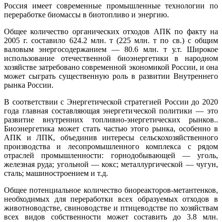
Россия имеет современные промышленные технологии по
переработке биомассы в биотопливо и энергию.
Общее количество органических отходов АПК по факту на
2005 г. составило 624.2 млн. т (225 млн. т по св.) с общим
валовым энергосодержанием — 80.6 млн. т у.т. Широкое
использование отечественной биоэнергетики в народном
хозяйстве затребовано современной экономикой России, и она
может сыграть существенную роль в развитии Внутреннего
рынка России.
В соответствии с Энергетической стратегией России до 2020
года главная составляющая энергетической политики — это
развитие внутренних топливно-энергетических рынков..
Биоэнергетика может стать частью этого рынка, особенно в
АПК и ЛПК, объединив интересы сельскохозяйственного
производства и лесопромышленного комплекса с рядом
отраслей промышленности: горнодобывающей — уголь,
железная руда; угольной — кокс; металлургической — чугун,
сталь; машиностроением и т.д.
Общее потенциальное количество биореакторов-метантенков,
необходимых для переработки всех образуемых отходов в
животноводстве, свиноводстве и птицеводстве по хозяйствам
всех видов собственности может составить до 3.8 млн.