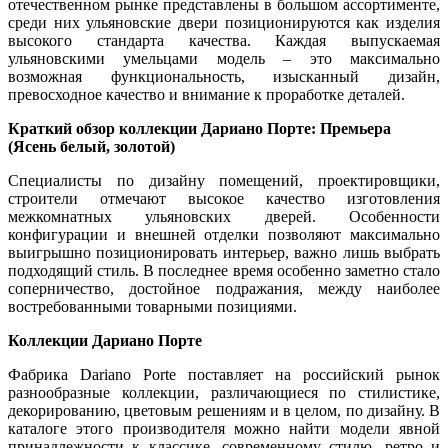
отечественном рынке представлены в большом ассортименте,
среди них ульяновские двери позиционируются как изделия
высокого стандарта качества. Каждая выпускаемая
ульяновскими умельцами модель – это максимально
возможная функциональность, изысканный дизайн,
превосходное качество и внимание к проработке деталей.
Краткий обзор коллекции Дариано Порте: Премьера
(Ясень белый, золотой)
Специалисты по дизайну помещений, проектировщики,
строители отмечают высокое качество изготовления
межкомнатных ульяновских дверей. Особенности
конфигурации и внешней отделки позволяют максимально
выигрышно позиционировать интерьер, важно лишь выбрать
подходящий стиль. В последнее время особенно заметно стало
соперничество, достойное подражания, между наиболее
востребованными товарными позициями.
Коллекции Дариано Порте
Фабрика Dariano Porte поставляет на российский рынок
разнообразные коллекции, различающиеся по стилистике,
декорированию, цветовым решениям и в целом, по дизайну. В
каталоге этого производителя можно найти модели явной
принадлежности к классике, современному стилю, ретро и