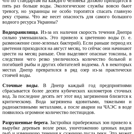
что по стандартам на каждого человека должно приходится в
пять раз больше воды. Экологические службы вовсю бьют
тревогу, но украинцы не особо торопятся спасать главную
реку страны. Что же несет опасность для самого большого
водного ресурса Украины?
Водохранилища
. Из-за их наличия скорость течения Днепра
сильно уменьшилась. Это привело к цветению воды (т. е.
размножение сине-зеленых бактерий). Если раньше период их
цветения приходился на август месяц, то сейчас они начинают
цвести на месяц раньше. Они выделяют опасные токсины, в
следствии чего резко увеличилось количество больной и
погибшей рыбы и других обитателей водоема. А в некоторых
местах Днепр превратился в ряд озер из-за практически
стоячей воды.
Сточные воды
. В Днепр каждый год предприятиями
сбрасывается более десяти кубических километров сточных
вод. За последние десять лет этот вид загрязнения близится к
критическому. Вода загрязнена ядовитыми, тяжелыми и
радиоактивными металлами, а после аварии на ЧАЭС в воде
появилось огромное количество пестицидов.
Разрушенные берега
. Застройки прибережных зон привело к
вырубке деревьев возле реки, уничтожению ценных видов
рыб и изменению течения к сужению русла реки. Это может