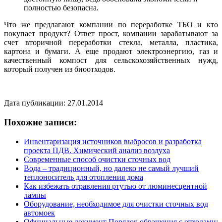
полностью безопасна.
Что же предлагают компании по переработке ТБО и кто
покупает продукт? Ответ прост, компании зарабатывают за
счет вторичной переработки стекла, металла, пластика,
картона и бумаги. А еще продают электроэнергию, газ и
качественный компост для сельскохозяйственных нужд,
который получен из биоотходов.
Дата публикации: 27.01.2014
Похожие записи:
Инвентаризация источников выбросов и разработка
проекта ПДВ. Химический анализ воздуха
Современные способ очистки сточных вод
Вода – традиционный, но далеко не самый лучший
теплоноситель для отопления дома
Как избежать отравления ртутью от люминесцентной
лампы
Оборудование, необходимое для очистки сточных вод
автомоек
Официальные документ Порядок обращения с отходами: