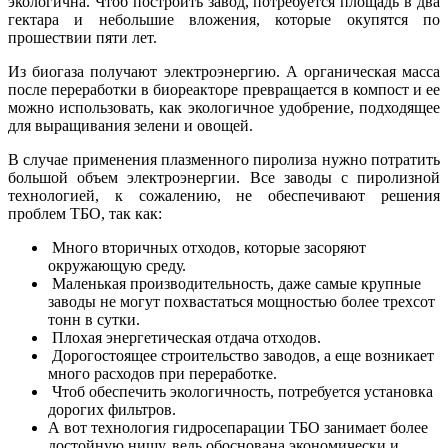
экологична. Чтоб построить завод, потребуется площадь в два
гектара и небольшие вложения, которые окупятся по
прошествии пяти лет.
Из биогаза получают электроэнергию. А органическая масса
после переработки в биореакторе превращается в компост и ее
можно использовать, как экологичное удобрение, подходящее
для выращивания зелени и овощей.
В случае применения плазменного пиролиза нужно потратить
большой объем электроэнергии. Все заводы с пиролизной
технологией, к сожалению, не обеспечивают решения
проблем ТБО, так как:
Много вторичных отходов, которые засоряют
окружающую среду.
Маленькая производительность, даже самые крупные
заводы не могут похвастаться мощностью более трехсот
тонн в сутки.
Плохая энергетическая отдача отходов.
Дорогостоящее строительство заводов, а еще возникает
много расходов при переработке.
Чтоб обеспечить экологичность, потребуется установка
дорогих фильтров.
А вот технология гидросепарации ТБО занимает более
достойную нишу, ведь обоснована экономически и