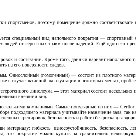
ки спортсменов, поэтому помещение должно соответствовать к
зуется специальный вид напольного покрытия — спортивный 
т людей от серьезных травм после падений. Ещё одно его преи
ровок и состязаний. Кроме того, данный вариант напольного 
ть на его поверхности следов.
м. Однослойный (гомогенный) — состоит из плотного материал
аже в случае активной эксплуатации в некоторых местах, пробле
гетерогенного линолеума — этот материал состоит нескольких
ательный внешний вид.
есколькими компаниями. Самые популярные из них — Gerflor 
ыборе подходящего материала учитывайте назначение зала, так 
пешных тренировок, безопасность и работа без риска для здоро
и материалу: гибкость, износоустойчивость, безопасность, л
ета, это покрытие можно купить за сравнительно невысокую