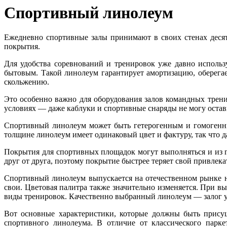
Спортивный линолеум
Ежедневно спортивные залы принимают в своих стенах десят
покрытия.
Для удобства соревнований и тренировок уже давно исполь
бытовым. Такой линолеум гарантирует амортизацию, оберегае
скольжению.
Это особенно важно для оборудования залов командных трени
условиях — даже каблуки и спортивные снаряды не могу остави
Спортивный линолеум может быть гетерогенным и гомогенны
толщине линолеум имеет одинаковый цвет и фактуру, так что д
Покрытия для спортивных площадок могут выполняться и из 
друг от друга, поэтому покрытие быстрее теряет свой привлек
Спортивный линолеум выпускается на отечественном рынке н
свои. Цветовая палитра также значительно изменяется. При в
виды тренировок. Качественно выбранный линолеум — залог ус
Вот основные характеристики, которые должны быть присущ
спортивного линолеума. В отличие от классического парк