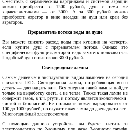
Смеситель с керамическим картриджем и системой аэрации
можно приобрести за 1500 рублей, душ с теми же
характеристиками — от 3000. А за 300 рублей можно
приобрести аэратор в виде насадки на душ или кран без
аэраторов.
Прерыватель потока воды на душе
Вы можете снизить расход воды при купании на четверть,
если купите душ с прерывателем потока. Однако это
специфическая функция, которой надо захотеть пользоваться.
Подобный душ стоит около 3000 рублей.
Светодиодные лампы
Самым дешевым в эксплуатации видом лампочек на сегодня
считается LED. Светодиодная лампа, потребляющая всего
десять — двенадцать ватт. Вся энергия такой лампы пойдет
только на выработку света, а не тепла. Также такая лампа не
содержит газов, в т.ч. ртути, и потому является экологически-
чистой и безопасной. Ее стоимость может варьироваться от
100 до 1000 рублей, но служит такая лампа до двенадцати лет.
Многотарифный электросчетчик
С помощью данного устройства вы будете платить за
электроэнергию по 2-зонному или даже 3-зонному тарифу.