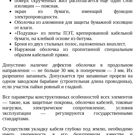
поверх скрученных жил располагается еще один слой
изоляции — поясная.
экран из бумаги, имеющий функции
электропроводности.
Оболочка из алюминия для защиты бумажной изоляции
от влаги.
«Подушка» из ленты ПЭТ, крепированной кабельной
бумаги, на клейкой основе из битума.
Броня из двух стальных полос, наложенных внахлест.
Наружная оболочка из пропитанной специальным
образом кабельной пряжи.
Допустимо наличие дефектов оболочки в продольном
направлении — не больше 30 мм, в поперечном — 3 мм. Их
разрешено запаивать. Допускается три запаянные прорези на
одном заводском барабане (строительная длина проводника),
если участок пайки ровный и гладкий.
Все параметры конструктивных особенностей всех элементов
— такие, как защитные покровы, оболочки кабелей, токовые
нагрузки, электрическое сопротивление, условия
эксплуатации — регулируются государственными
стандартами.
Осуществляя укладку кабеля глубоко под землю, необходимо
иметь уверенность в его безупречном качестве и