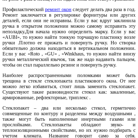
Профилактический
ремонт окон
следует делать два раза в год.
Ремонт заключается в регулировке форнитуры или других
деталей, если они не исправны. Если у вас вдруг заклинила
ручка в открытом положении можно самому исправить эту
неполадку.Для начала нужно определить марку. Если у вас
«AUBI», то нужно найти тонкую торчащую пластинку возле
ручки .Плотно ее прижать и повернуть ручку. Но створка
обязательно должна находиться в вертикальном положении.
Если у вас «Roto , «GU» , «Winkhaus, то нужно найти внизу
ручки металлический язычок, так же надо надавить пальцем,
чтобы он стал параллельно резине и повернуть ручку.
Наиболее распространенными поломками может быть
трещина в стекле стеклопакета пластикового окна. От нее
можно легко избавиться, стоит лишь заменить стеклопакет.
Существуют такие разновидности стекол как: закаленные,
армированные, рефлекторные, триплекс .
Стеклопакет – два или несколько стекол, герметично
совмещенные по контуру и разделены между воздушными ,
также могут быть наполненные инертными газами или
прослойками. Стеклопакеты обладают звуко- и
теплоизоляционными свойствами, но их нужно подбирать с
учетом климата. Название говорит само за себя.