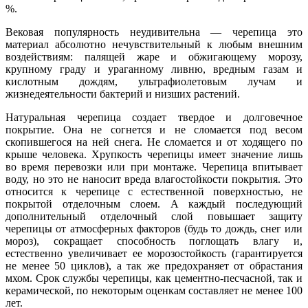
%.
Вековая популярность неудивительна — черепица это
материал абсолютно нечувствительный к любым внешним
воздействиям: палящей жаре и обжигающему морозу,
крупному граду и ураганному ливню, вредным газам и
кислотным дождям, ультрафиолетовым лучам и
жизнедеятельности бактерий и низших растений.
Натуральная черепица создает твердое и долговечное
покрытие. Она не согнется и не сломается под весом
скопившегося на ней снега. Не сломается и от ходящего по
крыше человека. Хрупкость черепицы имеет значение лишь
во время перевозки или при монтаже. Черепица впитывает
воду, но это не наносит вреда влагостойкости покрытия. Это
относится к черепице с естественной поверхностью, не
покрытой отделочным слоем. А каждый последующий
дополнительный отделочный слой повышает защиту
черепицы от атмосферных факторов (будь то дождь, снег или
мороз), сокращает способность поглощать влагу и,
естественно увеличивает ее морозостойкость (гарантируется
не менее 50 циклов), а так же предохраняет от обрастания
мхом. Срок службы черепицы, как цементно-песчасной, так и
керамической, по некоторым оценкам составляет не менее 100
лет.