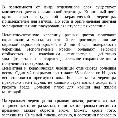
В зависимости от вида отделочного слоя существует
множество цветов керамической черепицы. Кирпичный цвет
крыш, цвет натуральной керамической черепицы,
привлекателен для взгляда. Но есть и оригинальная цветная
эмалированная или глазурованная натуральная черепица.
Цементно-песчаную черепицу разных цветов получают
окрашиванием массы, из которой ее производят, или же
окраской акриловой краской в 2 или 3 слоя поверхности
черепицы. Используемые краски обладают высокой
стойкостью к колебаниям температуры, действию
ультрафиолета и гарантируют длительное сохранение цвета
полученной поверхности.
Цементная и керамическая черепицы отличаются большим
весом. Один м2 покрытия весит даже 65 и более кг. И здесь
вес становится преимуществом. Большая масса черепицы
прекрасно гасит шумы, не слышно стука капель дождя или
грохота града. Большой плюс для крыши над жилой
мансардой.
Натуральная черепица на крышах домов, расположенных
защищенных от ветра местах, тенистых или рядом с лесом, со
временем может обрасти мхом. Может, кроме того,
загрязнится. Сильный ливень, обычно, в состоянии прекрасно