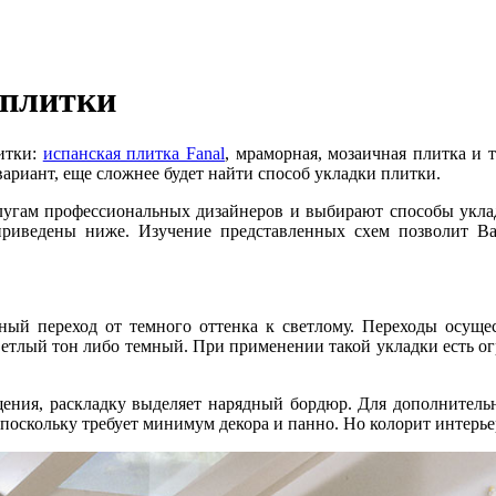
 плитки
итки:
испанская плитка Fanal
, мраморная, мозаичная плитка и 
вариант, еще сложнее будет найти способ укладки плитки.
лугам профессиональных дизайнеров и выбирают способы уклад
приведены ниже. Изучение представленных схем позволит Ва
тный переход от темного оттенка к светлому. Переходы осущ
тлый тон либо темный. При применении такой укладки есть огран
ещения, раскладку выделяет нарядный бордюр. Для дополнитель
поскольку требует минимум декора и панно. Но колорит интерьер