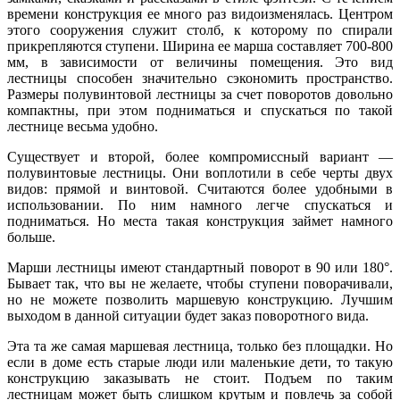
времени конструкция ее много раз видоизменялась. Центром
этого сооружения служит столб, к которому по спирали
прикрепляются ступени. Ширина ее марша составляет 700-800
мм, в зависимости от величины помещения. Это вид
лестницы способен значительно сэкономить пространство.
Размеры полувинтовой лестницы за счет поворотов довольно
компактны, при этом подниматься и спускаться по такой
лестнице весьма удобно.
Существует и второй, более компромиссный вариант —
полувинтовые лестницы. Они воплотили в себе черты двух
видов: прямой и винтовой. Считаются более удобными в
использовании. По ним намного легче спускаться и
подниматься. Но места такая конструкция займет намного
больше.
Марши лестницы имеют стандартный поворот в 90 или 180°.
Бывает так, что вы не желаете, чтобы ступени поворачивали,
но не можете позволить маршевую конструкцию. Лучшим
выходом в данной ситуации будет заказ поворотного вида.
Эта та же самая маршевая лестница, только без площадки. Но
если в доме есть старые люди или маленькие дети, то такую
конструкцию заказывать не стоит. Подъем по таким
лестницам может быть слишком крутым и повлечь за собой