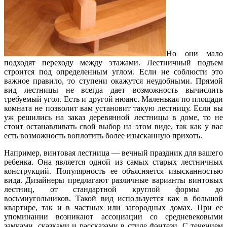
Но они мало
подходят переходу между этажами. Лестничный подъем
строится под определенным углом. Если не соблюсти это
важное правило, то ступени окажутся неудобными. Прямой
вид лестницы не всегда дает возможность вычислить
требуемый угол. Есть и другой нюанс. Маленькая по площади
комната не позволит вам установит такую лестницу. Если вы
уж решились на заказ деревянной лестницы в доме, то не
стоит останавливать свой выбор на этом виде, так как у вас
есть возможность воплотить более изысканную прихоть.
Например, винтовая лестница — вечный праздник для вашего
ребенка. Она является одной из самых старых лестничных
конструкций. Популярность ее объясняется изысканностью
вида. Дизайнеры предлагают различные варианты винтовых
лестниц, от стандартной круглой формы до
восьмиугольников. Такой вид используется как в большой
квартире, так и в частных или загородных домах. При ее
упоминании возникают ассоциации со средневековыми
замками, сказками и рассказами в стиле фэнтези. С течением