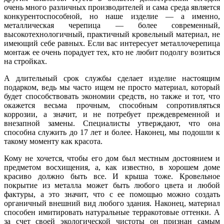
очень много различных производителей и сама среда является
конкурентоспособной, но наше изделие — а именно,
металлическая черепица — более современный,
высокотехнологичный, практичный кровельный материал, не
имеющий себе равных. Если вас интересует металлочерепица
монтаж ее очень порадует тех, кто не любит подолгу возиться
на стройках.
А длительный срок службы сделает изделие настоящим
подарком, ведь мы часто ищем не просто материал, который
будет способствовать экономии средств, но также и тот, что
окажется весьма прочным, способным сопротивляться
коррозии, а значит, и не потребует преждевременной и
внезапной замены. Специалисты утверждают, что она
способна служить до 17 лет и более. Наконец, мы подошли к
такому моменту как красота.
Кому не хочется, чтобы его дом был местным достоянием и
предметом восхищения, а, как известно, в хорошем доме
красиво должно быть все. И крыша тоже. Кровельное
покрытие из металла может быть любого цвета и любой
фактуры, а это значит, что с ее помощью можно создать
органичный внешний вид любого здания. Наконец, материал
способен имитировать натуральные терракотовые оттенки. А
за счет своей экологической чистоты он признан самым