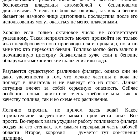
беспокоятся владельцы автомобилей с бензиновыми
двигателями. А ведь это большая ошибка, так как и бензин
бывает не намного чище дизтоплива, последствия после его
использования могут оказаться не менее плачевными.
Хорошо если только октановое число не соответствует
указанному. Такая неприятность может произойти не только
из-за недобросовестного производителя и продавца, но и по
вине тех кто перевозил бензин. Топливо могло быть залито в
неочищенную цистерну. Значительно хуже если в бензине
обнаружатся механические включения или вода.
Разумеется существуют различные фильтры, однако они не
дают уверенности в том, что мелкие частицы и вода не
попадут в двигатель и не выведут его из строя. Данная
ситуация влечет за собой серьезную опасность. Сейчас
особенно новые двигатели очень требовательны как к
качеству топлива, так и ко схеме его распыления.
Логично спросить, но причем здесь вода? Какое
отрицательное воздействие может произвести она? Все
просто. Во-первых влага ухудшает работу топливного фильтра
оседая на его стенках, тем самым перекрывая часть рабочей
области. Второе, коррозия — думается тут объяснения
излишни.