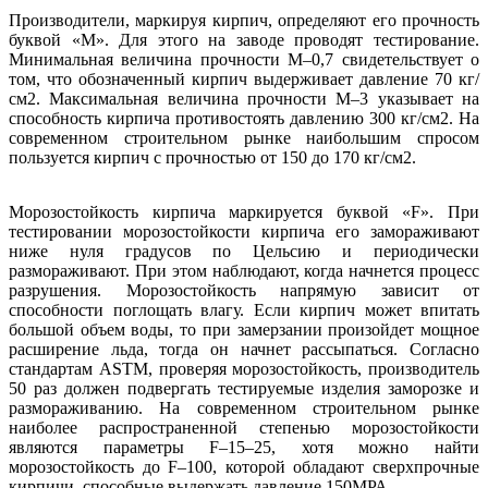
Производители, маркируя кирпич, определяют его прочность
буквой «М». Для этого на заводе проводят тестирование.
Минимальная величина прочности М–0,7 свидетельствует о
том, что обозначенный кирпич выдерживает давление 70 кг/
см2. Максимальная величина прочности М–3 указывает на
способность кирпича противостоять давлению 300 кг/см2. На
современном строительном рынке наибольшим спросом
пользуется кирпич с прочностью от 150 до 170 кг/см2.
Морозостойкость кирпича маркируется буквой «F». При
тестировании морозостойкости кирпича его замораживают
ниже нуля градусов по Цельсию и периодически
размораживают. При этом наблюдают, когда начнется процесс
разрушения. Морозостойкость напрямую зависит от
способности поглощать влагу. Если кирпич может впитать
большой объем воды, то при замерзании произойдет мощное
расширение льда, тогда он начнет рассыпаться. Согласно
стандартам ASTM, проверяя морозостойкость, производитель
50 раз должен подвергать тестируемые изделия заморозке и
размораживанию. На современном строительном рынке
наиболее распространенной степенью морозостойкости
являются параметры F–15–25, хотя можно найти
морозостойкость до F–100, которой обладают сверхпрочные
кирпичи, способные выдержать давление 150МРА.