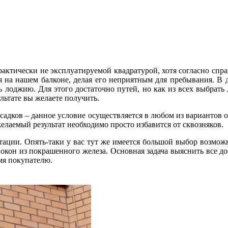
ктически не эксплуатируемой квадратурой, хотя согласно справк
 на нашем балконе, делая его неприятным для пребывания. В д
ь лоджию. Для этого достаточно путей, но как из всех выбрат
ультате вы желаете получить.
осадков – данное условие осуществляется в любом из вариантов 
желаемый результат необходимо просто избавится от сквозняков.
ации. Опять-таки у вас тут же имеется большой выбор возмож
кон из покрашенного железа. Основная задача выяснить все дос
мя покупателю.