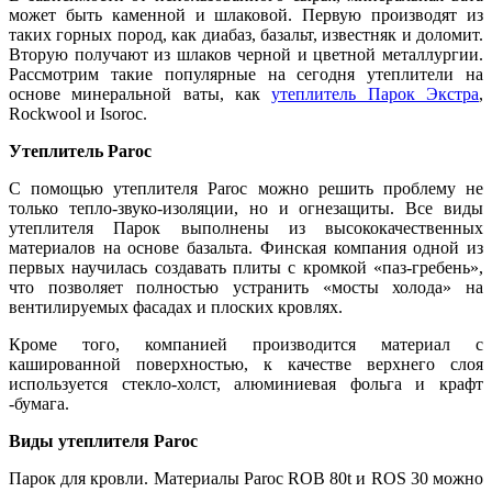
может быть каменной и шлаковой. Первую производят из
таких горных пород, как диабаз, базальт, известняк и доломит.
Вторую получают из шлаков черной и цветной металлургии.
Рассмотрим такие популярные на сегодня утеплители на
основе минеральной ваты, как
утеплитель Парок Экстра
,
Rockwool и Isoroc.
Утеплитель Paroc
С помощью утеплителя Paroc можно решить проблему не
только тепло-звуко-изоляции, но и огнезащиты. Все виды
утеплителя Парок выполнены из высококачественных
материалов на основе базальта. Финская компания одной из
первых научилась создавать плиты с кромкой «паз-гребень»,
что позволяет полностью устранить «мосты холода» на
вентилируемых фасадах и плоских кровлях.
Кроме того, компанией производится материал с
кашированной поверхностью, к качестве верхнего слоя
используется стекло-холст, алюминиевая фольга и крафт
-бумага.
Виды утеплителя Paroc
Парок для кровли. Материалы Paroc ROB 80t и ROS 30 можно