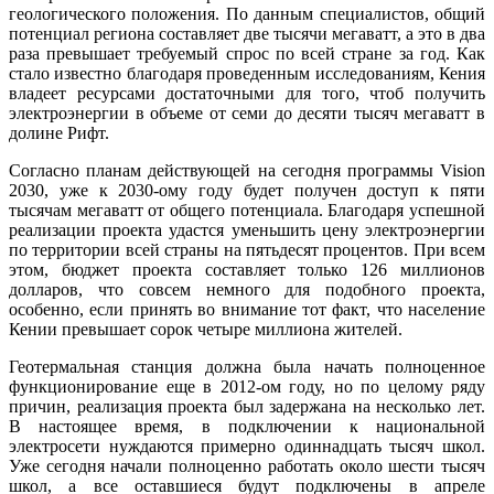
геологического положения. По данным специалистов, общий
потенциал региона составляет две тысячи мегаватт, а это в два
раза превышает требуемый спрос по всей стране за год. Как
стало известно благодаря проведенным исследованиям, Кения
владеет ресурсами достаточными для того, чтоб получить
электроэнергии в объеме от семи до десяти тысяч мегаватт в
долине Рифт.
Согласно планам действующей на сегодня программы Vision
2030, уже к 2030-ому году будет получен доступ к пяти
тысячам мегаватт от общего потенциала. Благодаря успешной
реализации проекта удастся уменьшить цену электроэнергии
по территории всей страны на пятьдесят процентов. При всем
этом, бюджет проекта составляет только 126 миллионов
долларов, что совсем немного для подобного проекта,
особенно, если принять во внимание тот факт, что население
Кении превышает сорок четыре миллиона жителей.
Геотермальная станция должна была начать полноценное
функционирование еще в 2012-ом году, но по целому ряду
причин, реализация проекта был задержана на несколько лет.
В настоящее время, в подключении к национальной
электросети нуждаются примерно одиннадцать тысяч школ.
Уже сегодня начали полноценно работать около шести тысяч
школ, а все оставшиеся будут подключены в апреле