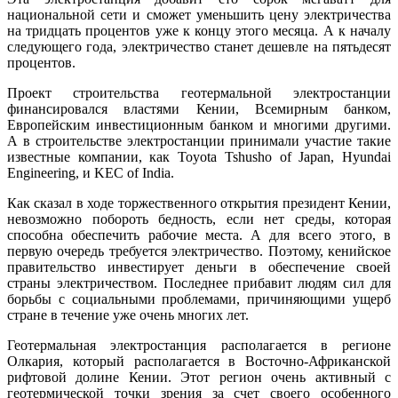
национальной сети и сможет уменьшить цену электричества
на тридцать процентов уже к концу этого месяца. А к началу
следующего года, электричество станет дешевле на пятьдесят
процентов.
Проект строительства геотермальной электростанции
финансировался властями Кении, Всемирным банком,
Европейским инвестиционным банком и многими другими.
А в строительстве электростанции принимали участие такие
известные компании, как Toyota Tshusho of Japan, Hyundai
Engineering, и KEC of India.
Как сказал в ходе торжественного открытия президент Кении,
невозможно побороть бедность, если нет среды, которая
способна обеспечить рабочие места. А для всего этого, в
первую очередь требуется электричество. Поэтому, кенийское
правительство инвестирует деньги в обеспечение своей
страны электричеством. Последнее прибавит людям сил для
борьбы с социальными проблемами, причиняющими ущерб
стране в течение уже очень многих лет.
Геотермальная электростанция располагается в регионе
Олкария, который располагается в Восточно-Африканской
рифтовой долине Кении. Этот регион очень активный с
геотермической точки зрения за счет своего особенного