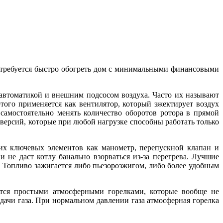
 требуется быстро обогреть дом с минимальными финансовыми
автоматикой и внешним подсосом воздуха. Часто их называют
того применяется как вентилятор, который эжектирует воздух
 самостоятельно менять количество оборотов ротора в прямой
ерсий, которые при любой нагрузке способны работать только
ких ключевых элементов как манометр, перепускной клапан и
и не даст котлу банально взорваться из-за перегрева. Лучшие
а. Топливо зажигается либо пьезорозжигом, либо более удобным
тся простыми атмосферными горелками, которые вообще не
дачи газа. При нормальном давлении газа атмосферная горелка