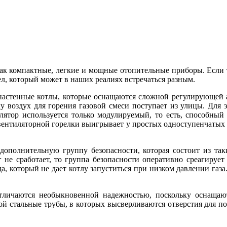
как компактные, легкие и мощные отопительные приборы. Если
л, который может в наших реалиях встречаться разным.
 настенные котлы, которые оснащаются сложной регулирующей 
у воздух для горения газовой смеси поступает из улицы. Для э
лятор используется только модулируемый, то есть, способный
вентиляторной горелки выигрывает у простых одноступенчатых в
дополнительную группу безопасности, которая состоит из та
не сработает, то группа безопасности оперативно среагирует 
а, который не дает котлу запуститься при низком давлении газ
тличаются необыкновенной надежностью, поскольку оснащаю
ой стальные трубы, в которых высверливаются отверстия для по