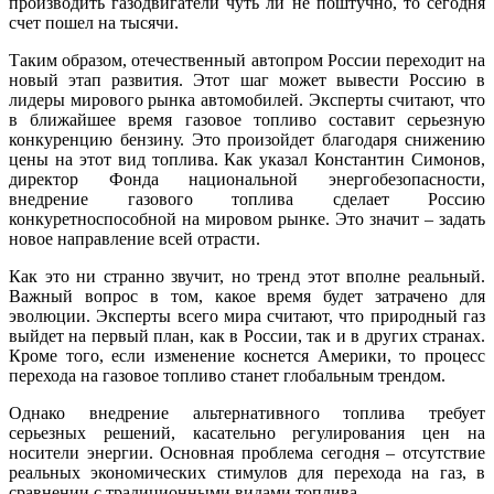
производить газодвигатели чуть ли не поштучно, то сегодня
счет пошел на тысячи.
Таким образом, отечественный автопром России переходит на
новый этап развития. Этот шаг может вывести Россию в
лидеры мирового рынка автомобилей. Эксперты считают, что
в ближайшее время газовое топливо составит серьезную
конкуренцию бензину. Это произойдет благодаря снижению
цены на этот вид топлива. Как указал Константин Симонов,
директор Фонда национальной энергобезопасности,
внедрение газового топлива сделает Россию
конкуретноспособной на мировом рынке. Это значит – задать
новое направление всей отрасти.
Как это ни странно звучит, но тренд этот вполне реальный.
Важный вопрос в том, какое время будет затрачено для
эволюции. Эксперты всего мира считают, что природный газ
выйдет на первый план, как в России, так и в других странах.
Кроме того, если изменение коснется Америки, то процесс
перехода на газовое топливо станет глобальным трендом.
Однако внедрение альтернативного топлива требует
серьезных решений, касательно регулирования цен на
носители энергии. Основная проблема сегодня – отсутствие
реальных экономических стимулов для перехода на газ, в
сравнении с традиционными видами топлива.