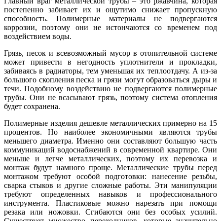
Главный враг металлической трубы – это ржавчина, которая
постепенно забивает их и ощутимо снижает пропускную
способность. Полимерные материалы не подвергаются
коррозии, поэтому они не истончаются со временем под
воздействием воды.
Грязь, песок и всевозможный мусор в отопительной системе
может привести в негодность уплотнители и прокладки,
забиваясь в радиаторы, тем уменьшая их теплоотдачу. А из-за
большого скопления песка и грязи могут образоваться дыры и
течи. Подобному воздействию не подвергаются полимерные
трубы. Они не всасывают грязь, поэтому система отопления
будет сохранена.
Полимерные изделия дешевле металлических примерно на 15
процентов. Но наиболее экономичными являются трубы
меньшего диаметра. Именно они составляют большую часть
коммуникаций водоснабжений в современной квартире. Они
меньше и легче металлических, поэтому их перевозка и
монтаж будут намного проще. Металлические трубы перед
монтажом требуют особой подготовки: нанесение резьбы,
сварка стыков и другие сложные работы. Эти манипуляции
требуют определенных навыков и профессионального
инструмента. Пластиковые можно нарезать при помощи
резака или ножовки. Сгибаются они без особых усилий.
Существует множество переходников, которые значительно