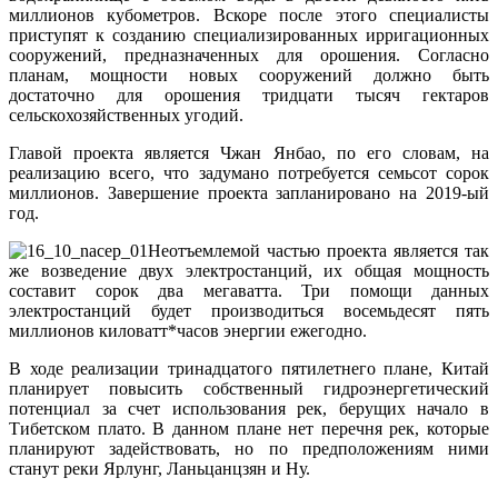
миллионов кубометров. Вскоре после этого специалисты
приступят к созданию специализированных ирригационных
сооружений, предназначенных для орошения. Согласно
планам, мощности новых сооружений должно быть
достаточно для орошения тридцати тысяч гектаров
сельскохозяйственных угодий.
Главой проекта является Чжан Янбао, по его словам, на
реализацию всего, что задумано потребуется семьсот сорок
миллионов. Завершение проекта запланировано на 2019-ый
год.
Неотъемлемой частью проекта является так
же возведение двух электростанций, их общая мощность
составит сорок два мегаватта. Три помощи данных
электростанций будет производиться восемьдесят пять
миллионов киловатт*часов энергии ежегодно.
В ходе реализации тринадцатого пятилетнего плане, Китай
планирует повысить собственный гидроэнергетический
потенциал за счет использования рек, берущих начало в
Тибетском плато. В данном плане нет перечня рек, которые
планируют задействовать, но по предположениям ними
станут реки Ярлунг, Ланьцанцзян и Ну.