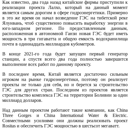
Как известно, два года назад китайские фирмы приступили к
реализации проекта Лалхо, который на данный момент
является самым дорогим в сфере гидроэнергетики. Примерно
в это же время он начал возведение ГЭС на тибетской реке
Ялунвань, чтоб существенно повысить выработку энергии в
юго-западном регионе. По предоставленным данным,
расположенная в автономной Ганзи новая ГЭС будет иметь
мощность в три гигаватта и общую емкость водохранилища
почти в одиннадцать миллиардов кубометров.
В конце 2021-го года будет запущен первый генератор
станции, а спустя всего два года полностью завершится
выполнение всех работ по данному проекту.
В последнее время, Китай является достаточно сильным
игроком на рынке гидроэнергетики, поэтому он реализует
проекты не только для себя, но и берется за строительство
ГЭС для других стран. Последним из проектов является
строительство комплекса ГЭС на территории Боливии за один
миллиард долларов.
Над данным проектом работают такие компании, как China
Three Gorges и China International Water & Electric.
Совместными усилиями они должны реализовать проект
Rositas и обеспечить ГЭС мощностью в шестьсот мегаватт.