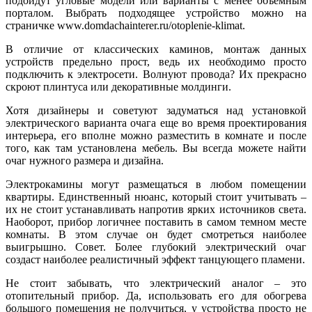
подойдут угловые модели или варианты с менее объемным
порталом. Выбрать подходящее устройство можно на
страничке www.domdachainterer.ru/otoplenie-klimat.
В отличие от классических каминов, монтаж данных
устройств предельно прост, ведь их необходимо просто
подключить к электросети. Волнуют провода? Их прекрасно
скроют плинтуса или декоративные молдинги.
Хотя дизайнеры и советуют задуматься над установкой
электрического варианта очага еще во время проектирования
интерьера, его вполне можно разместить в комнате и после
того, как там установлена мебель. Вы всегда можете найти
очаг нужного размера и дизайна.
Электрокамины могут размещаться в любом помещении
квартиры. Единственный нюанс, который стоит учитывать –
их не стоит устанавливать напротив ярких источников света.
Наоборот, прибор логичнее поставить в самом темном месте
комнаты. В этом случае он будет смотреться наиболее
выигрышно. Совет. Более глубокий электрический очаг
создаст наиболее реалистичный эффект танцующего пламени.
Не стоит забывать, что электрический аналог – это
отопительный прибор. Да, использовать его для обогрева
большого помещения не получиться, у устройства просто не